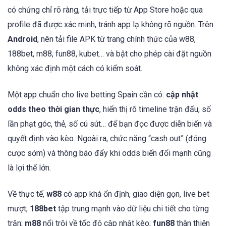
có chứng chỉ rõ ràng, tải trực tiếp từ App Store hoặc qua
profile đã được xác minh, tránh app lạ không rõ nguồn. Trên
Android
, nên tải file APK từ trang chính thức của w88,
188bet, m88, fun88, kubet… và bật cho phép cài đặt nguồn
không xác định một cách có kiểm soát.
Một app chuẩn cho live betting Spain cần có:
cập nhật
odds theo thời gian thực
, hiển thị rõ timeline trận đấu, số
lần phạt góc, thẻ, số cú sút… để bạn đọc được diễn biến và
quyết định vào kèo. Ngoài ra, chức năng “cash out” (đóng
cược sớm) và thông báo đẩy khi odds biến đổi mạnh cũng
là lợi thế lớn.
Về thực tế,
w88
có app khá ổn định, giao diện gọn, live bet
mượt;
188bet
tập trung mạnh vào dữ liệu chi tiết cho từng
trận;
m88
nổi trội về tốc độ cập nhật kèo;
fun88
thân thiện