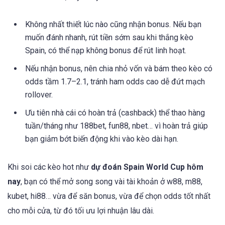
Không nhất thiết lúc nào cũng nhận bonus. Nếu bạn
muốn đánh nhanh, rút tiền sớm sau khi thắng kèo
Spain, có thể nạp không bonus để rút linh hoạt.
Nếu nhận bonus, nên chia nhỏ vốn và bám theo kèo có
odds tầm 1.7–2.1, tránh ham odds cao dễ đứt mạch
rollover.
Ưu tiên nhà cái có hoàn trả (cashback) thể thao hàng
tuần/tháng như 188bet, fun88, nbet… vì hoàn trả giúp
bạn giảm bớt biến động khi vào kèo dài hạn.
Khi soi các kèo hot như
dự đoán Spain World Cup hôm
nay
, bạn có thể mở song song vài tài khoản ở w88, m88,
kubet, hi88… vừa để săn bonus, vừa để chọn odds tốt nhất
cho mỗi cửa, từ đó tối ưu lợi nhuận lâu dài.