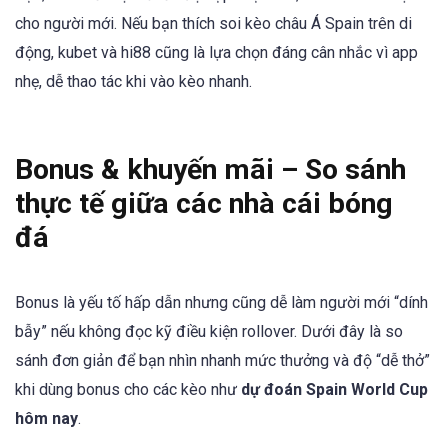
cho người mới. Nếu bạn thích soi kèo châu Á Spain trên di
động, kubet và hi88 cũng là lựa chọn đáng cân nhắc vì app
nhẹ, dễ thao tác khi vào kèo nhanh.
Bonus & khuyến mãi – So sánh
thực tế giữa các nhà cái bóng
đá
Bonus là yếu tố hấp dẫn nhưng cũng dễ làm người mới “dính
bẫy” nếu không đọc kỹ điều kiện rollover. Dưới đây là so
sánh đơn giản để bạn nhìn nhanh mức thưởng và độ “dễ thở”
khi dùng bonus cho các kèo như
dự đoán Spain World Cup
hôm nay
.