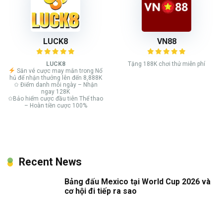
LUCK8
VN88
LUCK8
Tặng 188K chơi thử miễn phí
Săn vé cược may mắn trong Nổ
hủ để nhận thưởng lên đến 8,888K
✩ Điểm danh mỗi ngày – Nhận
ngay 128K
✩Bảo hiểm cược đầu tiên Thể thao
– Hoàn tiền cược 100%
Recent News
Bảng đấu Mexico tại World Cup 2026 và
cơ hội đi tiếp ra sao