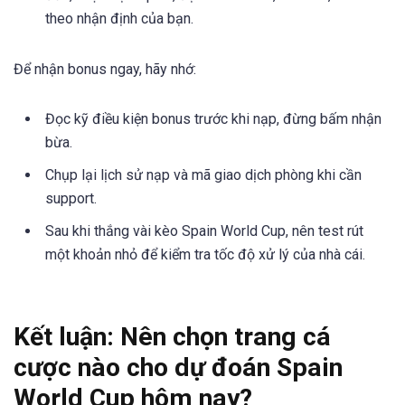
theo nhận định của bạn.
Để nhận bonus ngay, hãy nhớ:
Đọc kỹ điều kiện bonus trước khi nạp, đừng bấm nhận
bừa.
Chụp lại lịch sử nạp và mã giao dịch phòng khi cần
support.
Sau khi thắng vài kèo Spain World Cup, nên test rút
một khoản nhỏ để kiểm tra tốc độ xử lý của nhà cái.
Kết luận: Nên chọn trang cá
cược nào cho dự đoán Spain
World Cup hôm nay?