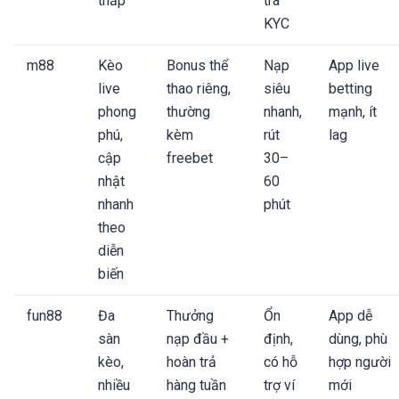
thấp
tra
KYC
m88
Kèo
Bonus thể
Nạp
App live
live
thao riêng,
siêu
betting
phong
thường
nhanh,
mạnh, ít
phú,
kèm
rút
lag
cập
freebet
30–
nhật
60
nhanh
phút
theo
diễn
biến
fun88
Đa
Thưởng
Ổn
App dễ
sàn
nạp đầu +
định,
dùng, phù
kèo,
hoàn trả
có hỗ
hợp người
nhiều
hàng tuần
trợ ví
mới