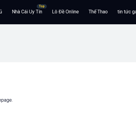
ủ
Nhà Cái Uy Tín
Lô Đề Online
Thể Thao
tin tức 
epage.