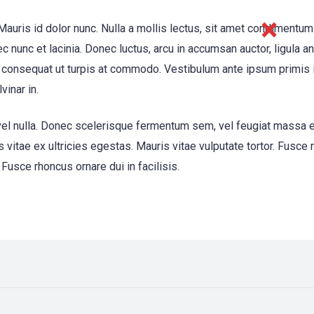
auris id dolor nunc. Nulla a mollis lectus, sit amet condimentum
ec nunc et lacinia. Donec luctus, arcu in accumsan auctor, ligula a
consequat ut turpis at commodo. Vestibulum ante ipsum primis in 
vinar in.
 eu vel nulla. Donec scelerisque fermentum sem, vel feugiat massa 
 vitae ex ultricies egestas. Mauris vitae vulputate tortor. Fusce
Fusce rhoncus ornare dui in facilisis.